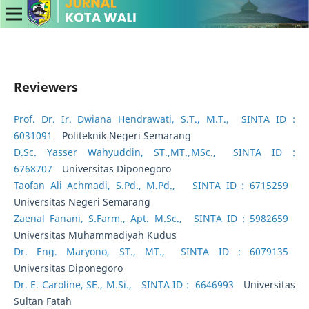
Reviewers
Prof. Dr. Ir. Dwiana Hendrawati, S.T., M.T.,
SINTA ID :
6031091
Politeknik Negeri Semarang
D.Sc. Yasser Wahyuddin, ST.,MT.,MSc.,
SINTA ID :
6768707
Universitas Diponegoro
Taofan Ali Achmadi, S.Pd., M.Pd.,
SINTA ID : 6715259
Universitas Negeri Semarang
Zaenal Fanani, S.Farm., Apt. M.Sc.,
SINTA ID : 5982659
Universitas Muhammadiyah Kudus
Dr. Eng. Maryono, ST., MT.,
SINTA ID : 6079135
Universitas Diponegoro
Dr. E. Caroline, SE., M.Si.,
SINTA ID : 6646993
Universitas
Sultan Fatah