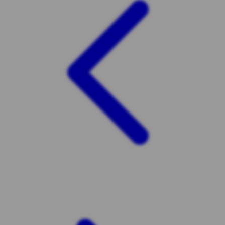
Squishmallows
Starbooks
Stick-O
Stokke
Sudocrem
Sumimo
Sunnylife
Sun-Staches
Swimava
T
Tommee Tippee
Trunki
Tutti Bambini