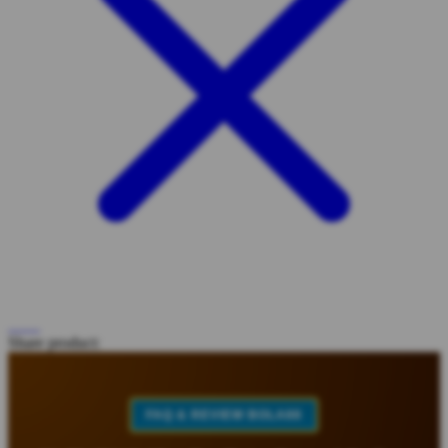
Share product:
FAQ & REVIEW BOLA88