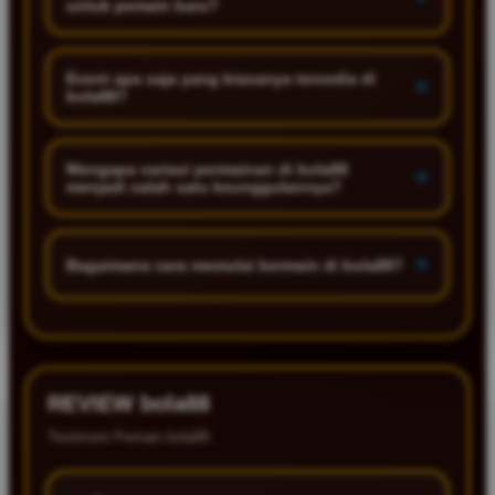
untuk pemain baru?
Setelah daftar akun, kamu bisa menggunakan berbagai
tips untuk memaksimalkan pengalamanmu. Misalnya,
Event apa saja yang biasanya tersedia di
+
bola88?
perhatikan poin pada setiap permainan slot agar kamu
dapat memilih yang paling menguntungkan. Platform ini
Setelah mendaftar, Anda dapat menggunakan tips untuk
juga memberikan strategi untuk penggunaan bingo dan
menavigasi berbagai macam permainan, misalnya,
Mengapa variasi permainan di bola88
taruhan olahraga yang efektif, seperti menganalisis
+
menjadi salah satu keunggulannya?
memilih slot dengan poin tinggi atau mempelajari
peringkat permainan untuk membuat keputusan lebih
strategi untuk bingo dan taruhan olahraga melalui
bijaksana. Selain itu, kamu juga bisa belajar cara cepat
Setelah mendaftar, anggota baru dapat menjelajahi
peringkat pertandingan. Platform ini juga menyediakan
beralih antara kategori permainan kasino dan aktivitas
berbagai pilihan permainan seperti slot, bingo, dan table
+
tips mengelola akun Anda dengan cepat, seperti beralih
Bagaimana cara memulai bermain di bola88?
olahraga, serta tips mengenai keamanan saat
games secara gratis. Platform ini menyediakan tips dan
antara kategori kasino dan olahraga, serta panduan
melakukan deposit dan penarikan dana. Platform ini
strategi untuk membantu mengelola akun, seperti
Setelah daftar akun dan resmi menjadi anggota, kamu
untuk deposit dan penarikan yang aman. Untuk
bahkan menyediakan update terbaru tentang permainan
beralih cepat antara kategori permainan kasino dan
dapat menggunakan tips untuk menavigasi beragam
pengalaman optimal, ikuti sepuluh cara yang tercantum
slot dan jenis permainan lainnya, agar kamu selalu
olahraga. Misalnya, kamu dapat mempelajari cara
permainan seperti slot dan permainan meja untuk
di dalam platform untuk meningkatkan strategi
mengetahui apa yang baru ada. Dengan memanfaatkan
menganalisis peringkat permainan untuk membuat
meningkatkan pengalamanmu, misalnya dengan
penggunaan Anda, seperti memeriksa pembaharuan
REVIEW bola88
semua tips dan strategi yang tersedia, kamu dapat
keputusan yang lebih hati-hati dalam taruhan olahraga
memilih permainan kasino yang memiliki poin tinggi
permainan terbaru atau tips untuk navigasi antar game.
menjelajahi berbagai macam permainan seperti bingo
atau memilih permainan slot yang memiliki poin tinggi.
Testimoni Pemain bola88.
atau mempelajari strategi penggunaan bingo dan
Secara keseluruhan, platform ini dirancang untuk
dan kasino dengan cara yang lebih mudah dan
Selain itu, platform menyediakan panduan tentang cara
taruhan olahraga seperti menganalisis peringkat
memberikan pengalaman bermain yang menyenangkan
menyenangkan.
memaksimalkan pengalaman bermain dengan tips
permainan agar semakin hati-hati dalam mengambil
dan mudah bagi semua anggota, dengan fokus pada