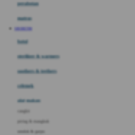
perabotan
Happy Tummy
Hauck
matras
Havaianas
SBOBET88
Hegen
botol
Hot Wheels
sterilizer & warmers
Hybrid
soothers & teethers
I
Inlacta DHA
celemek
Interlac
alat makan
Ivenet
cangkir
J
piring & mangkuk
Jack N Jill
sendok & garpu