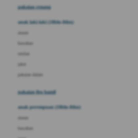
Buggygear
pakaian renang
Bumkins
anak laki-laki (18bln-8thn)
C
atasan
Cetaphil
bawahan
Chicco
setelan
Childlife
jaket
Clevamama
pakaian dalam
Cocolatte
Cottonseeds
pakaian ibu hamil
Cozy N Safe
anak perempuan (18bln-8thn)
Crane
atasan
Cybex
bawahan
D